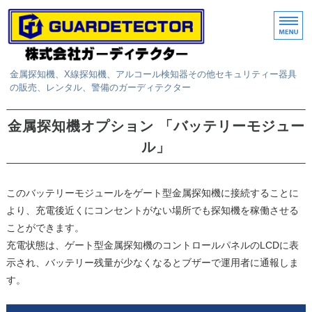
金属探知機、X線探知機、アルコール検知器その他セキュリティー器具
の販売、レンタル、警備のガーディテクター
ホーム
金属探知機オプション 「バッテリーモジュー
ル」
取扱商品
レンタル
このバッテリーモジュールをゲート型金属探知機に接続することに
サービス
より、充電後近くにコンセントがない場所でも探知機を稼働させる
ことができます。
お問い合わせ
充電状態は、ゲート型金属探知機のコントロールパネルのLCDに表
示され、バッテリー残量が少なくなるとブザーで運用者に通報しま
す。