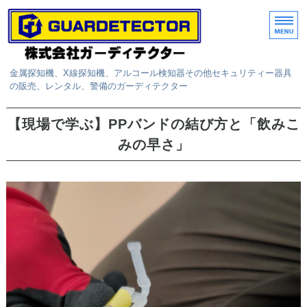
金属探知機、X線探知機、アルコール検知器その他セキュリティー器具
の販売、レンタル、警備のガーディテクター
ホーム
【現場で学ぶ】PPバンドの結び方と「飲みこ
みの早さ」
取扱商品
レンタル
サービス
お問い合わせ